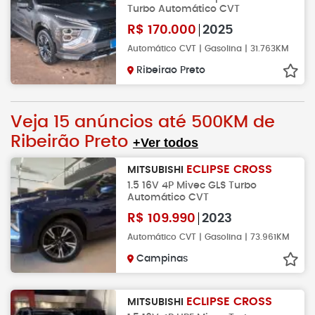
Turbo Automático CVT
R$
170.000
2025
Automático CVT | Gasolina | 31.763KM
Ribeirao Preto
Veja 15 anúncios até 500KM de
Ribeirão Preto
+Ver todos
ECLIPSE CROSS
MITSUBISHI
1.5 16V 4P Mivec GLS Turbo
Automático CVT
R$
109.990
2023
Automático CVT | Gasolina | 73.961KM
Campinas
ECLIPSE CROSS
MITSUBISHI