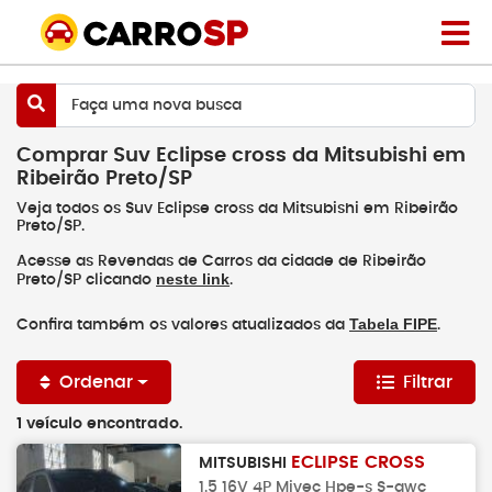
Faça uma nova busca
Comprar Suv Eclipse cross da Mitsubishi em
Ribeirão Preto/SP
Veja todos os Suv Eclipse cross da Mitsubishi em Ribeirão
Preto/SP.
Acesse as Revendas de Carros da cidade de Ribeirão
neste link
Preto/SP clicando
.
Tabela FIPE
Confira também os valores atualizados da
.
Ordenar
Filtrar
1 veículo encontrado.
ECLIPSE CROSS
MITSUBISHI
1.5 16V 4P Mivec Hpe-s S-awc