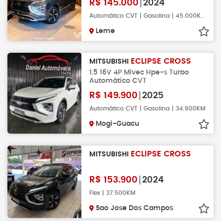
R$
145.000
2024
Automático CVT | Gasolina | 45.000KM
Leme
ECLIPSE CROSS
MITSUBISHI
1.5 16V 4P Mivec Hpe-s Turbo
Automático CVT
R$
149.900
2025
Automático CVT | Gasolina | 34.900KM
Mogi-Guacu
ECLIPSE CROSS
MITSUBISHI
R$
153.900
2024
Flex | 37.500KM
Sao Jose Dos Campos