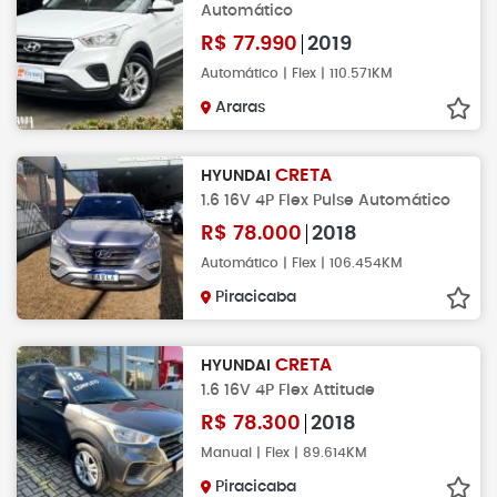
Automático
R$
77.990
2019
Automático | Flex | 110.571KM
Araras
CRETA
HYUNDAI
1.6 16V 4P Flex Pulse Automático
R$
78.000
2018
Automático | Flex | 106.454KM
Piracicaba
CRETA
HYUNDAI
1.6 16V 4P Flex Attitude
R$
78.300
2018
Manual | Flex | 89.614KM
Piracicaba