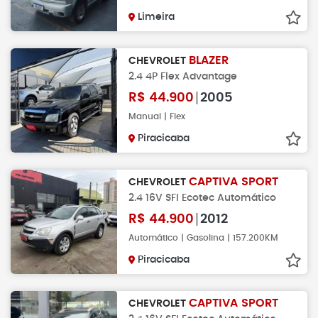
Limeira
BLAZER
CHEVROLET
2.4 4P Flex Advantage
R$
44.900
2005
Manual | Flex
Piracicaba
CAPTIVA SPORT
CHEVROLET
2.4 16V SFI Ecotec Automático
R$
44.900
2012
Automático | Gasolina | 157.200KM
Piracicaba
CAPTIVA SPORT
CHEVROLET