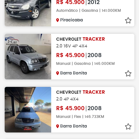
R$
45.900
2012
Automático | Gasolina | 141.000KM
Piracicaba
TRACKER
CHEVROLET
2.0 16V 4P 4X4
R$
45.900
2008
Manual | Gasolina | 146.000KM
Barra Bonita
TRACKER
CHEVROLET
2.0 4P 4X4
R$
45.900
2008
Manual | Flex | 146.733KM
Barra Bonita