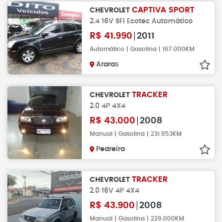
CAPTIVA SPORT
CHEVROLET
2.4 16V SFI Ecotec Automático
R$
41.990
2011
Automático | Gasolina | 167.000KM
Araras
TRACKER
CHEVROLET
2.0 4P 4X4
R$
43.000
2008
Manual | Gasolina | 231.953KM
Pedreira
TRACKER
CHEVROLET
2.0 16V 4P 4X4
R$
43.900
2008
Manual | Gasolina | 229.000KM