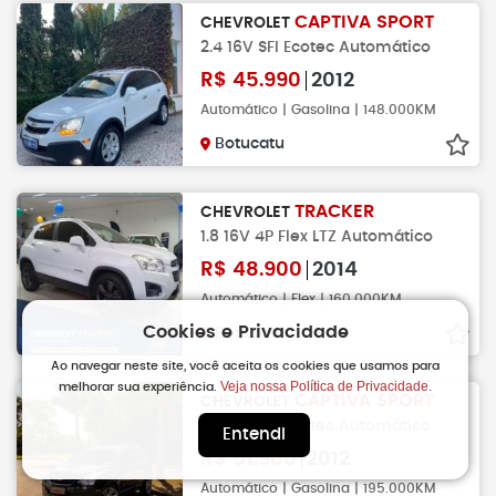
CAPTIVA SPORT
CHEVROLET
2.4 16V SFI Ecotec Automático
R$
45.990
2012
Automático | Gasolina | 148.000KM
Botucatu
TRACKER
CHEVROLET
1.8 16V 4P Flex LTZ Automático
R$
48.900
2014
Automático | Flex | 160.000KM
Cookies e Privacidade
Botucatu
Ao navegar neste site, você aceita os cookies que usamos para
Veja nossa Política de Privacidade.
melhorar sua experiência.
CAPTIVA SPORT
CHEVROLET
2.4 16V SFI Ecotec Automático
Entendi
R$
51.900
2012
Automático | Gasolina | 195.000KM