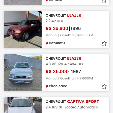
Boituva
BLAZER
CHEVROLET
2.2 4P DLX
R$
26.900
1996
Manual | Gasolina | 190.000KM
Botucatu
BLAZER
CHEVROLET
4.3 V6 12V 4P 4X4 DLX
R$
35.000
1997
Manual | Gasolina | 147.000KM
Piracicaba
CAPTIVA SPORT
CHEVROLET
2.4 16V SFI Ecotec Automático