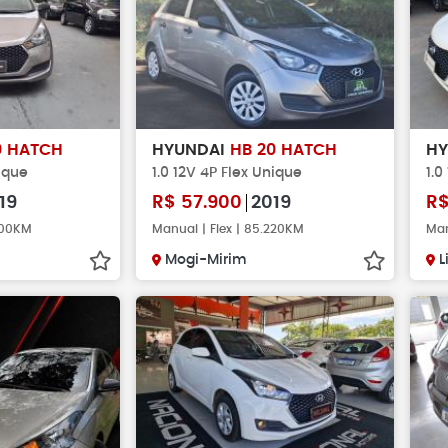
0 HATCH
HYUNDAI
HB 20 HATCH
H
nique
1.0 12V 4P Flex Unique
1.0
19
R$
57.900
2019
R
.000KM
Manual | Flex | 85.220KM
Man
Mogi-Mirim
L