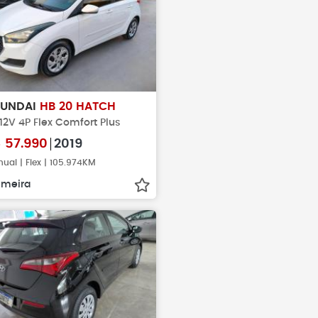
YUNDAI
HB 20 HATCH
 12V 4P Flex Comfort Plus
$
57.990
2019
ual | Flex | 105.974KM
imeira