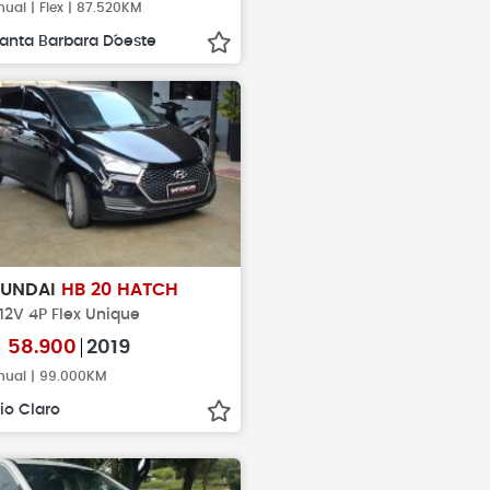
ual | Flex | 87.520KM
anta Barbara D´oeste
YUNDAI
HB 20 HATCH
 12V 4P Flex Unique
$
58.900
2019
ual | 99.000KM
io Claro