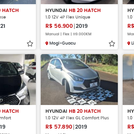
0 HATCH
HYUNDAI
HB 20 HATCH
H
nse
1.0 12V 4P Flex Unique
1.0
21
R$
56.900
2019
R
Manual | Flex | 119.000KM
Man
Mogi-Guacu
L
0 HATCH
HYUNDAI
HB 20 HATCH
H
omfort
1.0 12V 4P Flex GL Comfort Plus
1.0
19
R$
57.890
2019
R