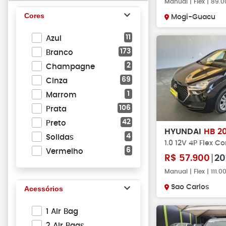
Manual | Flex | 89.
Cores
Mogi-Guacu
11
Azul
173
Branco
2
Champagne
69
Cinza
1
Marrom
106
Prata
42
Preto
HYUNDAI
HB 2
4
Solidas
1.0 12V 4P Flex C
6
Vermelho
R$
57.900
20
Manual | Flex | 111.
Sao Carlos
Acessórios
1 Air Bag
2 Air Bags