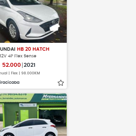
YUNDAI
HB 20 HATCH
 12V 4P Flex Sense
$
52.000
2021
ual | Flex | 98.000KM
iracicaba