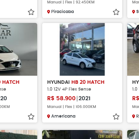
Manual | Flex | 92.450KM
Man
Piracicaba
S
0 HATCH
HYUNDAI
HB 20 HATCH
H
nse
1.0 12V 4P Flex Sense
1.0
020
R$
58.900
2021
R
500KM
Manual | Flex | 106.000KM
Man
Americana
R