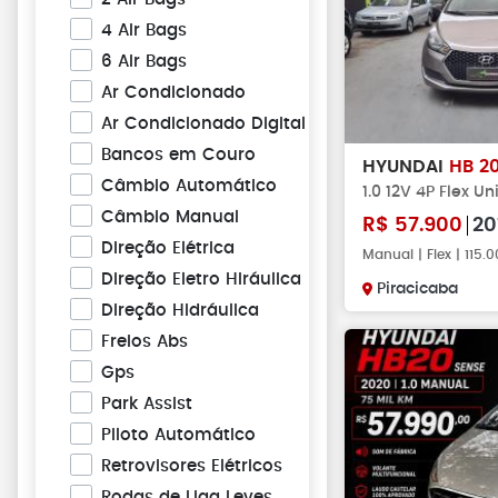
4 Air Bags
6 Air Bags
Ar Condicionado
Ar Condicionado Digital
Bancos em Couro
HYUNDAI
HB 2
Câmbio Automático
1.0 12V 4P Flex U
Câmbio Manual
R$
57.900
20
Direção Elétrica
Manual | Flex | 115
Direção Eletro Hiráulica
Piracicaba
Direção Hidráulica
Freios Abs
Gps
Park Assist
Piloto Automático
Retrovisores Elétricos
Rodas de Liga Leves