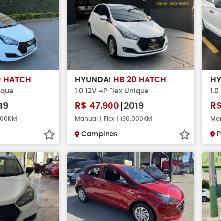
0 HATCH
HYUNDAI
HB 20 HATCH
H
nique
1.0 12V 4P Flex Unique
1.0
19
R$
47.900
2019
R
.400KM
Manual | Flex | 130.000KM
Man
Campinas
P