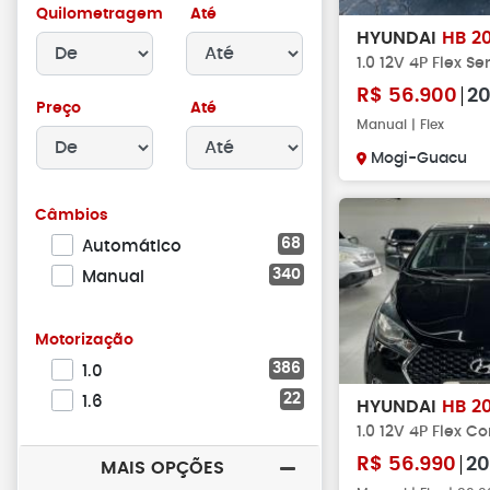
Quilometragem
Até
HYUNDAI
HB 2
1.0 12V 4P Flex Se
R$
56.900
20
Preço
Até
Manual | Flex
Mogi-Guacu
Câmbios
68
Automático
340
Manual
Motorização
386
1.0
22
1.6
HYUNDAI
HB 2
1.0 12V 4P Flex C
R$
56.990
20
MAIS OPÇÕES