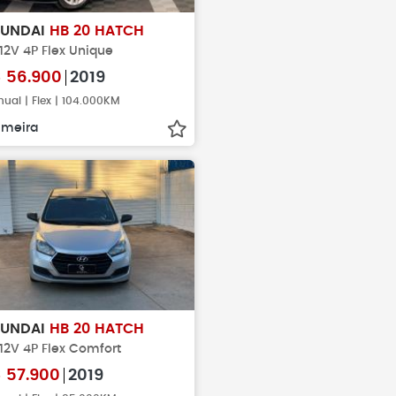
YUNDAI
HB 20 HATCH
 12V 4P Flex Unique
$
56.900
2019
ual | Flex | 104.000KM
imeira
YUNDAI
HB 20 HATCH
 12V 4P Flex Comfort
$
57.900
2019