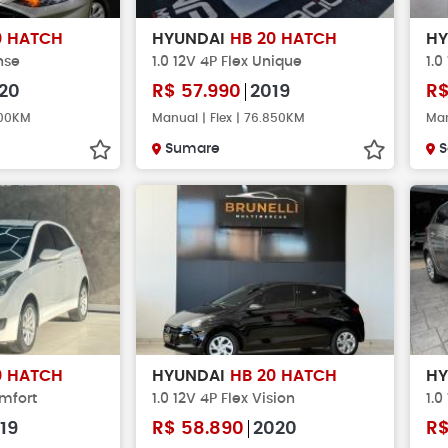
0 HATCH
HYUNDAI
HB 20 HATCH
H
nse
1.0 12V 4P Flex Unique
1.0
20
R$
57.990
2019
R
000KM
Manual | Flex | 76.850KM
Man
Sumare
S
0 HATCH
HYUNDAI
HB 20 HATCH
H
omfort
1.0 12V 4P Flex Vision
1.0
19
R$
58.890
2020
R