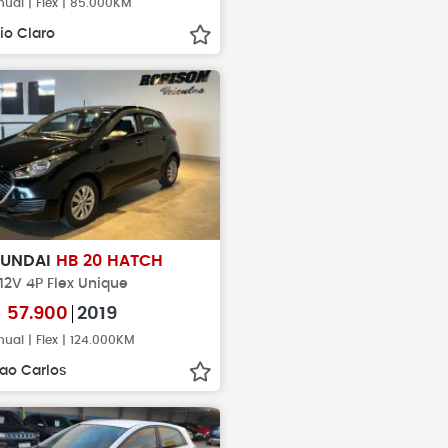
ual | Flex | 85.000KM
io Claro
YUNDAI
HB 20 HATCH
 12V 4P Flex Unique
$
57.900
2019
ual | Flex | 124.000KM
ao Carlos