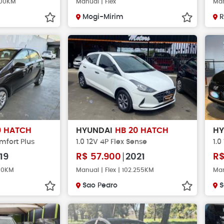
000KM
Manual | Flex
Man
Mogi-Mirim
R
0 HATCH
HYUNDAI
HB 20 HATCH
H
omfort Plus
1.0 12V 4P Flex Sense
1.0
19
R$
57.900
2021
R
000KM
Manual | Flex | 102.255KM
Man
Sao Pedro
S