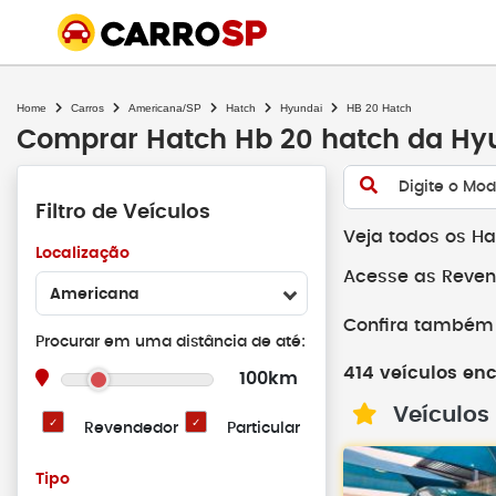
Home
Carros
Americana/SP
Hatch
Hyundai
HB 20 Hatch
Comprar Hatch Hb 20 hatch da H
Digite o Mod
Filtro de Veículos
Veja todos os H
Localização
Acesse as Reven
Americana
Confira também 
Procurar em uma distância de até:
414 veículos en
100km
Veículos
Revendedor
Particular
Tipo