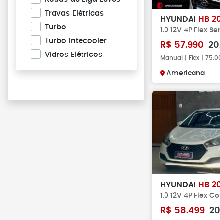
Travas Elétricas
HYUNDAI
HB 2
Turbo
1.0 12V 4P Flex Se
Turbo Intecooler
R$
57.990
20
Vidros Elétricos
Manual | Flex | 75.
Americana
HYUNDAI
HB 2
1.0 12V 4P Flex C
R$
58.499
20