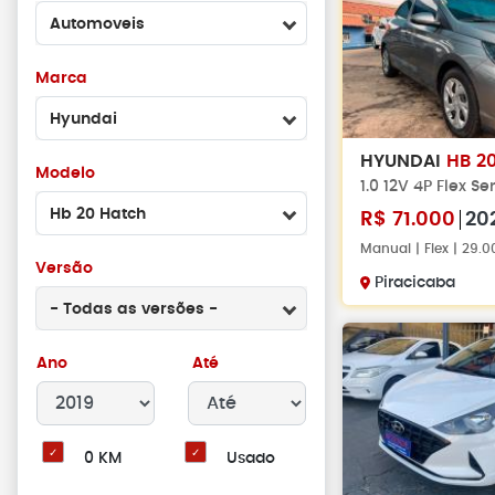
Automoveis
Marca
Hyundai
HYUNDAI
HB 2
Modelo
1.0 12V 4P Flex Se
Hb 20 Hatch
R$
71.000
20
Manual | Flex | 29.
Versão
Piracicaba
- Todas as versões -
Ano
Até
0 KM
Usado