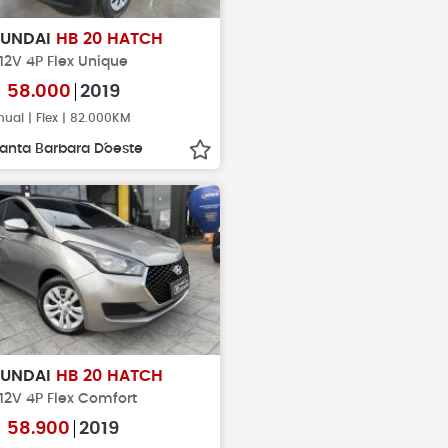
YUNDAI
HB 20 HATCH
 12V 4P Flex Unique
$
58.000
2019
ual | Flex | 82.000KM
anta Barbara D´oeste
YUNDAI
HB 20 HATCH
 12V 4P Flex Comfort
$
58.900
2019