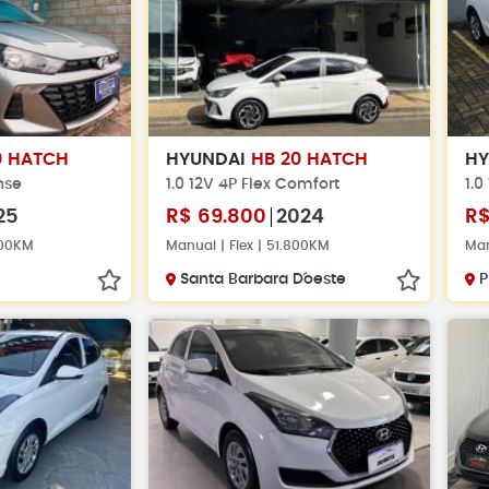
0 HATCH
HYUNDAI
HB 20 HATCH
H
nse
1.0 12V 4P Flex Comfort
1.0
25
R$
69.800
2024
R
000KM
Manual | Flex | 51.800KM
Man
Santa Barbara D´oeste
P