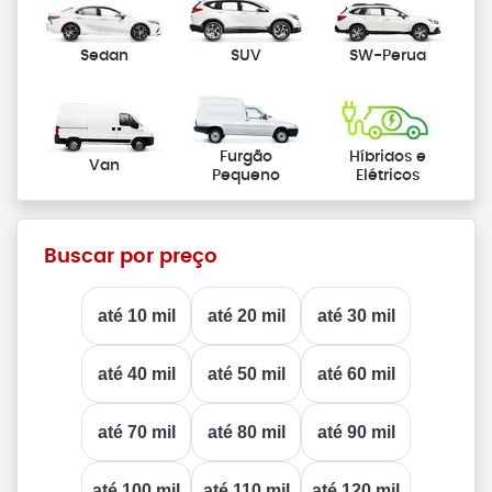
Sedan
SUV
SW-Perua
Furgão
Híbridos e
Van
Pequeno
Elétricos
Buscar por preço
até 10 mil
até 20 mil
até 30 mil
até 40 mil
até 50 mil
até 60 mil
até 70 mil
até 80 mil
até 90 mil
até 100 mil
até 110 mil
até 120 mil