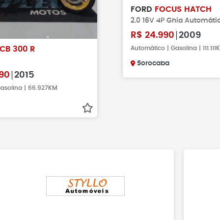
FORD
FOCUS HATCH
2.0 16V 4P Ghia Automáti
R$
24.990
2009
Automático | Gasolina | 111.111
CB 300 R
Sorocaba
90
2015
asolina | 66.927KM