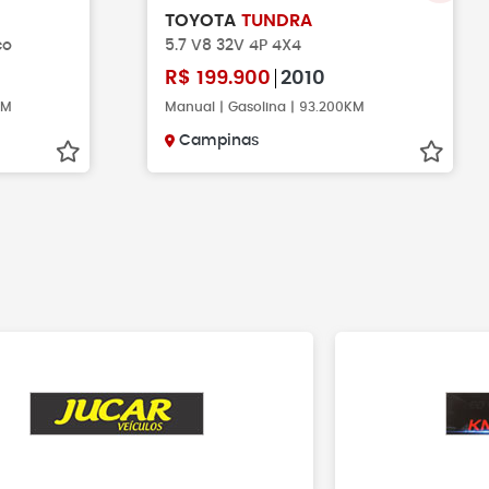
TOYOTA
TUNDRA
co
5.7 V8 32V 4P 4X4
R$
199.900
2010
KM
Manual | Gasolina | 93.200KM
Campinas