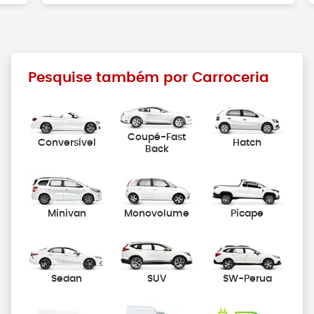
Pesquise também por Carroceria
Coupé-Fast
Conversível
Hatch
Back
Minivan
Monovolume
Picape
Sedan
SUV
SW-Perua