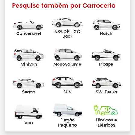
Pesquise também por Carroceria
Coupé-Fast
Conversível
Hatch
Back
Minivan
Monovolume
Picape
Sedan
SUV
SW-Perua
Furgão
Híbridos e
Van
Pequeno
Elétricos