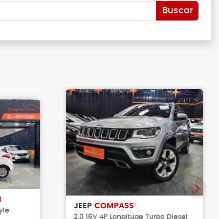
Buscar
H
JEEP
COMPASS
yle
2.0 16V 4P Longitude Turbo Diesel