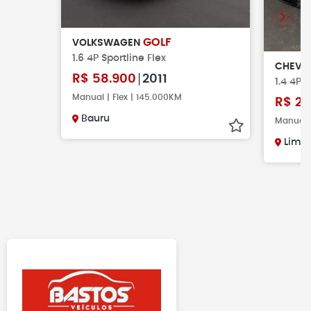
GOLF
VOLKSWAGEN
1.6 4P Sportline Flex
CHEVR
R$
58.900
2011
1.4 4P 
Manual | Flex | 145.000KM
R$
28
Bauru
Manual |
Limei