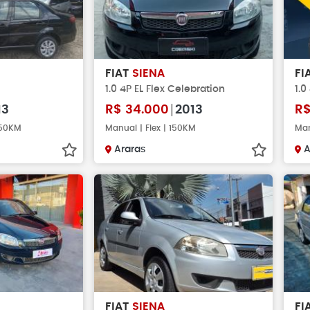
FIAT
SIENA
FI
1.0 4P EL Flex Celebration
1.0
13
R$
34.000
2013
R
.950KM
Manual | Flex | 150KM
Man
Araras
A
FIAT
SIENA
FI