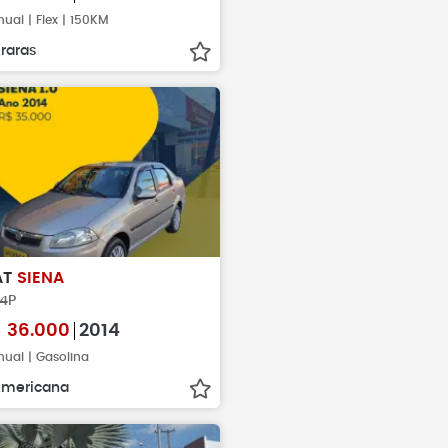
ual | Flex | 150KM
raras
AT
SIENA
 4P
$
36.000
2014
ual | Gasolina
mericana