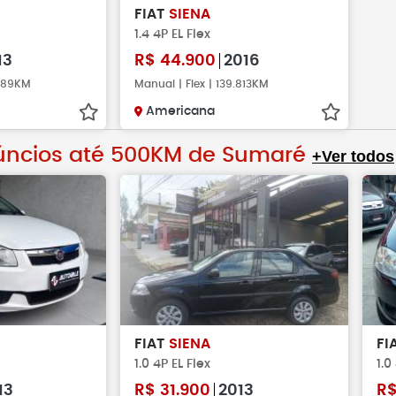
FIAT
SIENA
1.4 4P EL Flex
13
R$
44.900
2016
.389KM
Manual | Flex | 139.813KM
Americana
úncios até 500KM de Sumaré
+Ver todos
FIAT
SIENA
FI
1.0 4P EL Flex
1.0
13
R$
31.900
2013
R