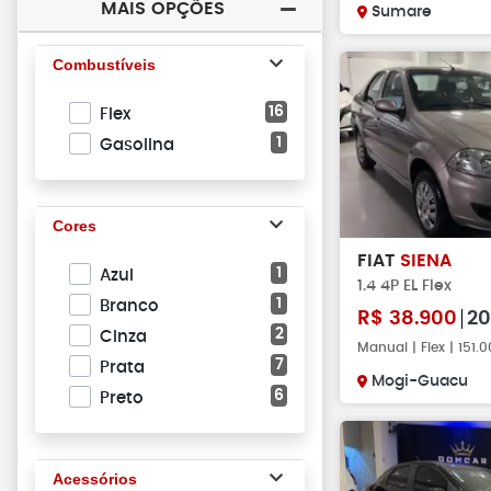
MAIS OPÇÕES
Sumare
Combustíveis
16
Flex
1
Gasolina
Cores
FIAT
SIENA
1
Azul
1.4 4P EL Flex
1
Branco
R$
38.900
20
2
Cinza
Manual | Flex | 151
7
Prata
Mogi-Guacu
6
Preto
Acessórios