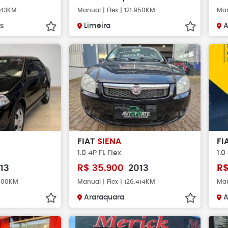
.543KM
Manual | Flex | 121.950KM
Man
s
Limeira
A
FIAT
SIENA
FI
1.0 4P EL Flex
1.0
13
R$
35.900
2013
R
.000KM
Manual | Flex | 126.414KM
Man
Araraquara
A