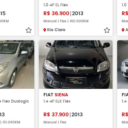
1.0 4P EL Flex
1.0
15
R$
36.900
2013
R
000KM
Manual | Flex | 160.000KM
Man
Rio Claro
FIAT
SIENA
FI
e Flex Dualogic
1.4 4P ELX Flex
1.4
13
R$
37.900
2013
R
 | 151.095KM
Manual | Flex
Man