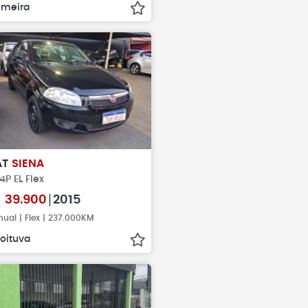
imeira
AT
SIENA
 4P EL Flex
$
39.900
2015
ual | Flex | 237.000KM
oituva