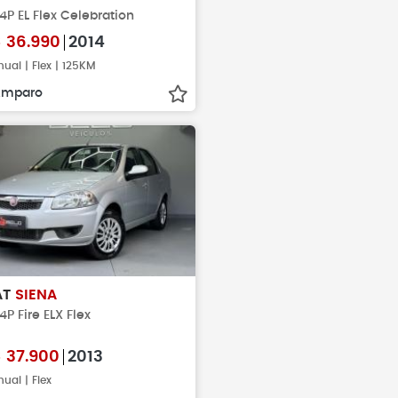
 4P EL Flex Celebration
$
36.990
2014
ual | Flex | 125KM
Amparo
AT
SIENA
 4P Fire ELX Flex
$
37.900
2013
ual | Flex