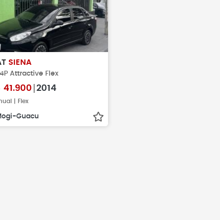
AT
SIENA
 4P Attractive Flex
$
41.900
2014
ual | Flex
ogi-Guacu