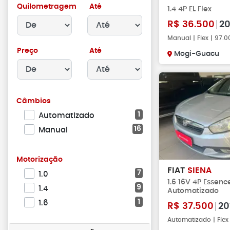
Quilometragem
Até
1.4 4P EL Flex
R$
36.500
20
Manual | Flex | 97.
Preço
Até
Mogi-Guacu
Câmbios
1
Automatizado
16
Manual
Motorização
FIAT
SIENA
7
1.0
1.6 16V 4P Essenc
9
1.4
Automatizado
1
1.6
R$
37.500
20
Automatizado | Flex