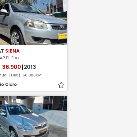
AT
SIENA
 4P EL Flex
$
36.900
2013
ual | Flex | 160.000KM
io Claro