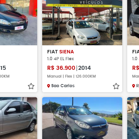
FIAT
SIENA
FI
1.0 4P EL Flex
1.0
15
R$
36.900
2014
R
000KM
Manual | Flex | 126.000KM
Man
Sao Carlos
R