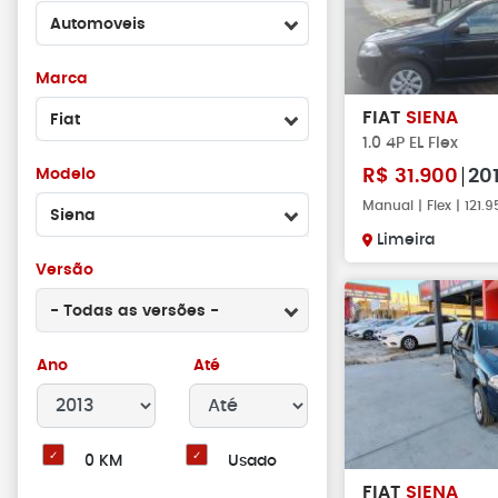
Automoveis
Marca
FIAT
SIENA
Fiat
1.0 4P EL Flex
Modelo
R$
31.900
20
Manual | Flex | 121
Siena
Limeira
Versão
- Todas as versões -
Ano
Até
0 KM
Usado
FIAT
SIENA