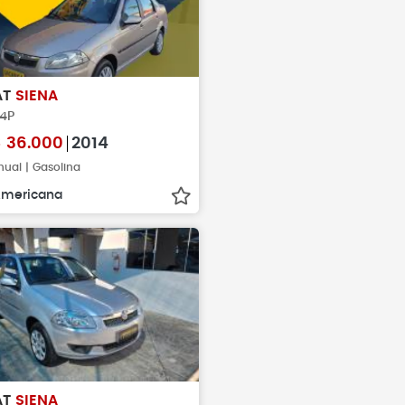
AT
SIENA
 4P
$
36.000
2014
ual | Gasolina
mericana
AT
SIENA