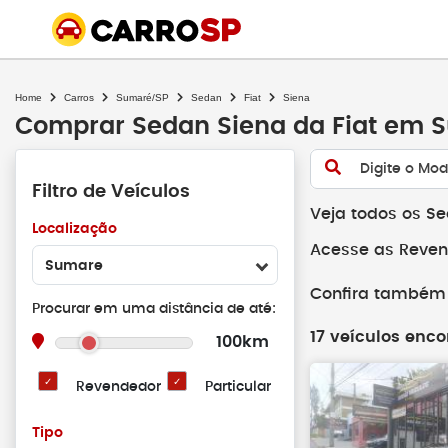
Home
Carros
Sumaré/SP
Sedan
Fiat
Siena
Comprar Sedan Siena da Fiat em 
Digite o Mod
Filtro de Veículos
Veja todos os S
Localização
Acesse as Reven
Sumare
Confira também 
Procurar em uma distância de até:
17 veículos enco
100km
Revendedor
Particular
Tipo