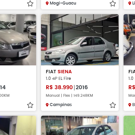
Mogi-Guacu
L
FIAT
SIENA
FI
1.0 4P EL Fire
1.0
14
R$
38.990
2016
R
.000KM
Manual | Flex | 149.248KM
Man
Campinas
B