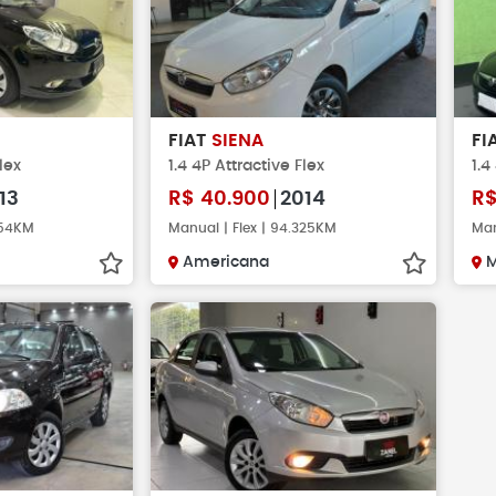
FIAT
SIENA
FI
lex
1.4 4P Attractive Flex
1.4
13
R$
40.900
2014
R
.654KM
Manual | Flex | 94.325KM
Man
Americana
M