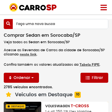
Faça uma nova busca
Comprar Sedan em Sorocaba/SP
Veja todos os Sedan em Sorocaba/SP
Acesse as Revendas de Carros da cidade de Sorocaba/SP
neste link
clicando
.
Tabela FIPE
Confira também os valores atualizados da
.
Ordenar
Filtrar
2785 veículos encontrados.
Veículos em Destaque
10
T-CROSS
VOLKSWAGEN
DESTAQUE
1.4 4P 250 TSI Flex Highline