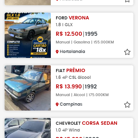
VERONA
FORD
1.8 I GLX
R$
12.500
1995
Manual | Gasolina | 155.000KM
Hortolandia
PRÊMIO
FIAT
1.6 4P CSL álcool
R$
13.990
1992
Manual | Alcool | 175.000KM
Campinas
CORSA SEDAN
CHEVROLET
1.0 4P Wind