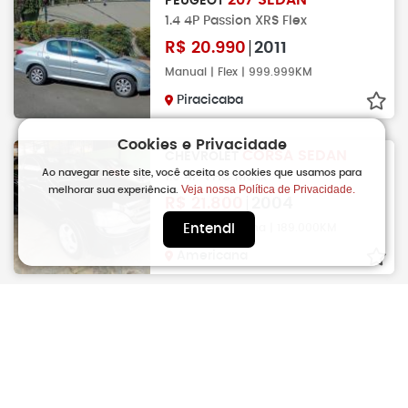
207 SEDAN
PEUGEOT
1.4 4P Passion XRS Flex
R$
20.990
2011
Manual | Flex | 999.999KM
Piracicaba
Cookies e Privacidade
CORSA SEDAN
CHEVROLET
Ao navegar neste site, você aceita os cookies que usamos para
1.0 4P VHC Maxx
Veja nossa Política de Privacidade.
melhorar sua experiência.
R$
21.800
2004
Manual | Gasolina | 189.000KM
Entendi
Americana
207 SEDAN
PEUGEOT
1.4 4P Passion XR Flex
R$
21.900
2011
Manual | Flex | 178.000KM