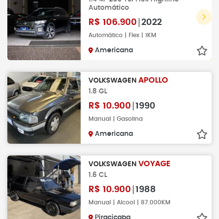
Automático
R$
106.900
2022
Automático | Flex | 1KM
Americana
APOLLO
VOLKSWAGEN
1.8 GL
R$
10.900
1990
Manual | Gasolina
Americana
VOYAGE
VOLKSWAGEN
1.6 CL
R$
10.900
1988
Manual | Alcool | 87.000KM
Piracicaba