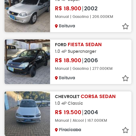
R$
18.900
2002
Manual | Gasolina | 206.000KM
Boituva
FIESTA SEDAN
FORD
1.0 4P Supercharger
R$
18.900
2006
Manual | Gasolina | 277.000KM
Boituva
CORSA SEDAN
CHEVROLET
1.0 4P Classic
R$
19.500
2004
Manual | Alcool | 167.000KM
Piracicaba