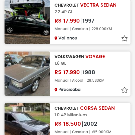
VECTRA SEDAN
CHEVROLET
2.2 4P GL
R$
17.990
1997
Manual | Gasolina | 228.000KM
Valinhos
VOYAGE
VOLKSWAGEN
1.6 GL
R$
17.990
1988
Manual | Alcool | 28.533KM
Piracicaba
CORSA SEDAN
CHEVROLET
1.0 4P Milenium
R$
18.500
2002
Manual | Gasolina | 195.000KM