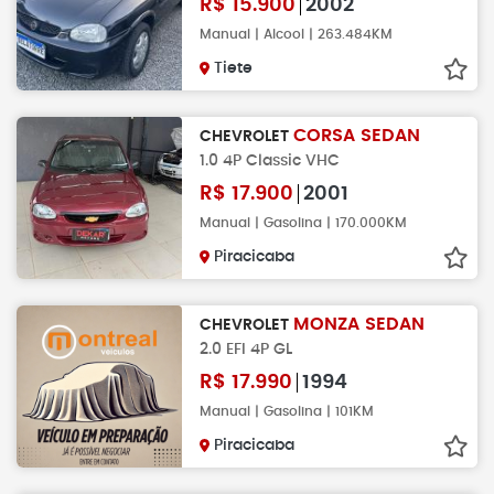
R$
15.900
2002
Manual | Alcool | 263.484KM
Tiete
CORSA SEDAN
CHEVROLET
1.0 4P Classic VHC
R$
17.900
2001
Manual | Gasolina | 170.000KM
Piracicaba
MONZA SEDAN
CHEVROLET
2.0 EFI 4P GL
R$
17.990
1994
Manual | Gasolina | 101KM
Piracicaba