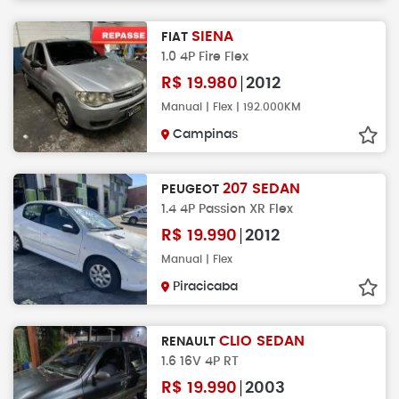
SIENA
FIAT
1.0 4P Fire Flex
R$
19.980
2012
Manual | Flex | 192.000KM
Campinas
207 SEDAN
PEUGEOT
1.4 4P Passion XR Flex
R$
19.990
2012
Manual | Flex
Piracicaba
CLIO SEDAN
RENAULT
1.6 16V 4P RT
R$
19.990
2003