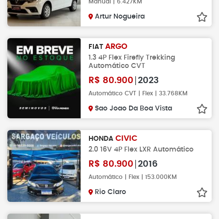
Manual | 6.427KM
Artur Nogueira
ARGO
FIAT
1.3 4P Flex Firefly Trekking
Automático CVT
R$
80.900
2023
Automático CVT | Flex | 33.768KM
Sao Joao Da Boa Vista
CIVIC
HONDA
2.0 16V 4P Flex LXR Automático
R$
80.900
2016
Automático | Flex | 153.000KM
Rio Claro