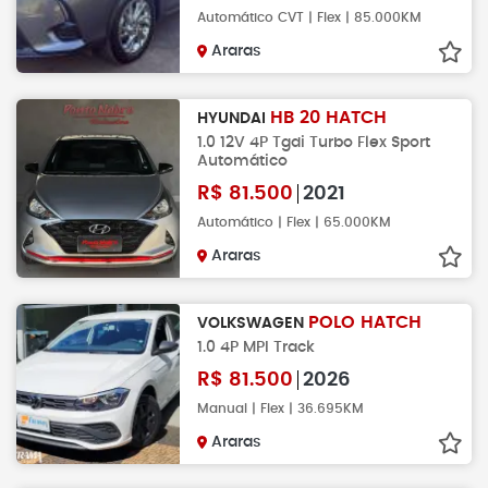
Automático CVT | Flex | 85.000KM
Araras
HB 20 HATCH
HYUNDAI
1.0 12V 4P Tgdi Turbo Flex Sport
Automático
R$
81.500
2021
Automático | Flex | 65.000KM
Araras
POLO HATCH
VOLKSWAGEN
1.0 4P MPI Track
R$
81.500
2026
Manual | Flex | 36.695KM
Araras