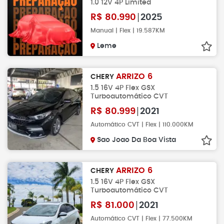
1.0 12V 4P Limited
R$
80.990
2025
Manual | Flex | 19.587KM
Leme
ARRIZO 6
CHERY
1.5 16V 4P Flex GSX
Turboautomático CVT
R$
80.999
2021
Automático CVT | Flex | 110.000KM
Sao Joao Da Boa Vista
ARRIZO 6
CHERY
1.5 16V 4P Flex GSX
Turboautomático CVT
R$
81.000
2021
Automático CVT | Flex | 77.500KM