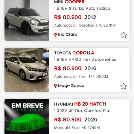
COOPER
MINI
1.6 16V S Turbo Automático
R$
80.900
2012
Automático | Gasolina | 76.267KM
Rio Claro
COROLLA
TOYOTA
1.8 16V 4P GLI Flex Automático
R$
80.900
2016
Automático | Flex | 174.000KM
Mogi-Guacu
HB 20 HATCH
HYUNDAI
1.0 12V 4P Flex Comfort Plus
R$
80.900
2026
Manual | Flex | 40.574KM