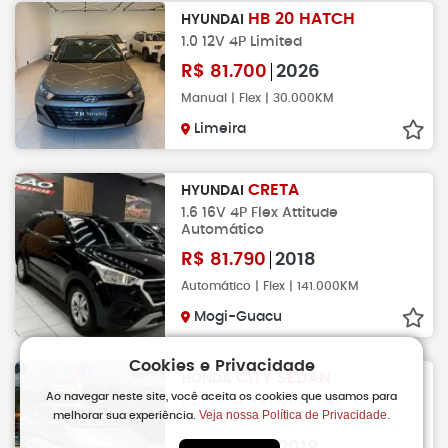
HB 20 HATCH
HYUNDAI
1.0 12V 4P Limited
R$
81.700
2026
Manual | Flex | 30.000KM
Limeira
CRETA
HYUNDAI
1.6 16V 4P Flex Attitude
Automático
R$
81.790
2018
Automático | Flex | 141.000KM
Mogi-Guacu
Cookies e Privacidade
CITY SEDAN
HONDA
Ao navegar neste site, você aceita os cookies que usamos para
1.5 16V 4P Personal Flex
Veja nossa Política de Privacidade.
melhorar sua experiência.
Automático