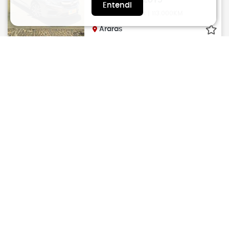
R$
81.800
2019
Entendi
Automático | Flex | 113.000KM
Araras
POLO HATCH
VOLKSWAGEN
1.0 12V 4P 200 TSI Highline
Automático
R$
81.800
2020
Automático | Flex | 106.000KM
Limeira
POLO HATCH
VOLKSWAGEN
1.0 12V 4P 200 TSI Highline
Automático
R$
81.800
2020
Automático | Flex | 107.000KM
Limeira