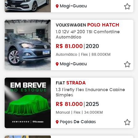
Mogi-Guacu
POLO HATCH
VOLKSWAGEN
1.0 12V 4P 200 TSI Comfortline
Automático
R$
81.000
2020
Automático | Flex | 88.000KM
Mogi-Guacu
STRADA
FIAT
1.3 Firefly Flex Endurance Cabine
Simples
R$
81.000
2025
Manual | Flex | 34.000KM
Poços De Caldas