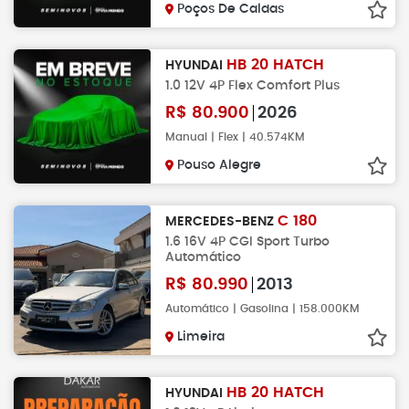
Poços De Caldas
HB 20 HATCH
HYUNDAI
1.0 12V 4P Flex Comfort Plus
R$
80.900
2026
Manual | Flex | 40.574KM
Pouso Alegre
C 180
MERCEDES-BENZ
1.6 16V 4P CGI Sport Turbo
Automático
R$
80.990
2013
Automático | Gasolina | 158.000KM
Limeira
HB 20 HATCH
HYUNDAI