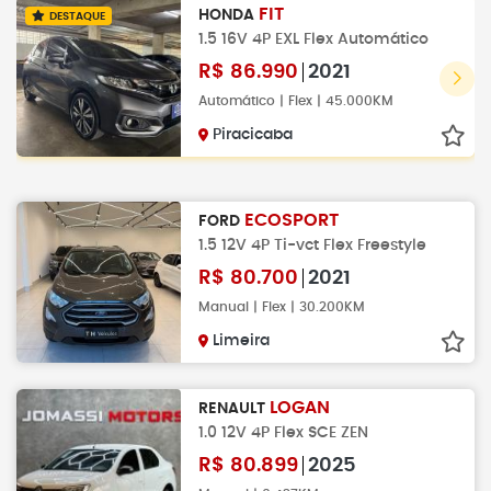
FIT
HONDA
DESTAQUE
1.5 16V 4P EXL Flex Automático
R$
86.990
2021
Automático | Flex | 45.000KM
Piracicaba
ECOSPORT
FORD
1.5 12V 4P Ti-vct Flex Freestyle
R$
80.700
2021
Manual | Flex | 30.200KM
Limeira
LOGAN
RENAULT
1.0 12V 4P Flex SCE ZEN
R$
80.899
2025