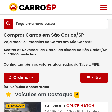
Faça uma nova busca
Comprar Carros em São Carlos/SP
Veja todos os modelos de Carros em São Carlos/SP
Acesse as Revendas de Carros da cidade de São Carlos/SP
neste link
clicando
.
Tabela FIPE
Confira também os valores atualizados da
.
Ordenar
Filtrar
941 veículos encontrados.
Veículos em Destaque
4
CRUZE HATCH
CHEVROLET
DESTAQUE
1.4 16V 4P LTZ Sport6 Turbo Flex