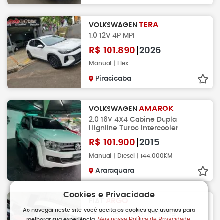
TERA
VOLKSWAGEN
1.0 12V 4P MPI
R$
101.890
2026
Manual | Flex
Piracicaba
AMAROK
VOLKSWAGEN
2.0 16V 4X4 Cabine Dupla
Highline Turbo Intercooler
R$
101.900
2015
Manual | Diesel | 144.000KM
Araraquara
Cookies e Privacidade
ARGO
FIAT
Ao navegar neste site, você aceita os cookies que usamos para
1.3 4P Flex Firefly Trekking
Veja nossa Política de Privacidade.
melhorar sua experiência.