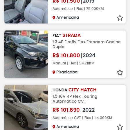
R$
101.500
2019
Automático | Flex | 75.000KM
Americana
STRADA
FIAT
1.3 4P Firefly Flex Freedom Cabine
Dupla
R$
101.800
2024
Manual | Flex | 54.211KM
Piracicaba
CITY HATCH
HONDA
1.5 16V 4P Flex Touring
Automático CVT
R$
101.890
2022
Automático CVT | Flex | 44.000KM
Americana