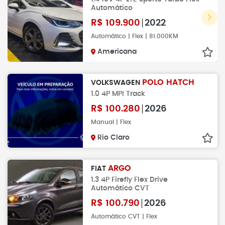
Automático
R$
109.900
2022
Automático | Flex | 81.000KM
Americana
POLO HATCH
VOLKSWAGEN
1.0 4P MPI Track
R$
100.280
2026
Manual | Flex
Rio Claro
ARGO
FIAT
1.3 4P Firefly Flex Drive
Automático CVT
R$
100.790
2026
Automático CVT | Flex