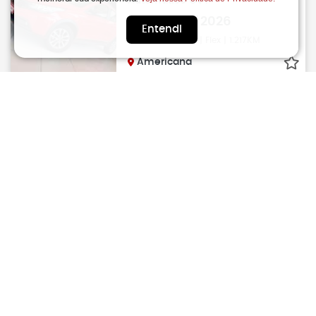
Automático CVT
R$
101.900
2026
Entendi
Automático CVT | Flex | 1.217KM
Americana
CIVIC
HONDA
2.0 16V 4P Sport Flex
R$
101.900
2017
Manual | Flex | 91.000KM
Santa Barbara D´oeste
CIVIC
HONDA
2.0 16V 4P Sport Flex Automático
CVT
R$
101.900
2017
Automático CVT | Flex | 120.000KM
Americana