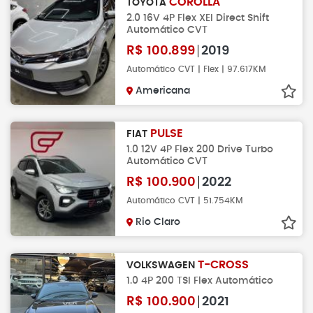
COROLLA
TOYOTA
2.0 16V 4P Flex XEI Direct Shift
Automático CVT
R$
100.899
2019
Automático CVT | Flex | 97.617KM
Americana
PULSE
FIAT
1.0 12V 4P Flex 200 Drive Turbo
Automático CVT
R$
100.900
2022
Automático CVT | 51.754KM
Rio Claro
T-CROSS
VOLKSWAGEN
1.0 4P 200 TSI Flex Automático
R$
100.900
2021