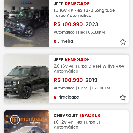
RENEGADE
JEEP
1.3 16V 4P Flex T270 Longitude
Turbo Automático
R$
100.990
2023
Automático | Flex | 66.331KM
Limeira
RENEGADE
JEEP
2.0 16V 4P Turbo Diesel Willys 4X4
Automático
R$
100.990
2019
Automático | Diesel | 117.000KM
Piracicaba
TRACKER
CHEVROLET
1.0 12V 4P Flex Turbo LT
Automático