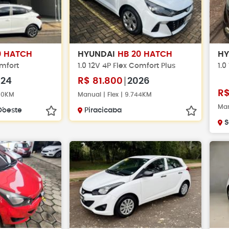
0 HATCH
HYUNDAI
HB 20 HATCH
H
omfort
1.0 12V 4P Flex Comfort Plus
1.0
024
R$
81.800
2026
R
800KM
Manual | Flex | 9.744KM
Man
´oeste
Piracicaba
S