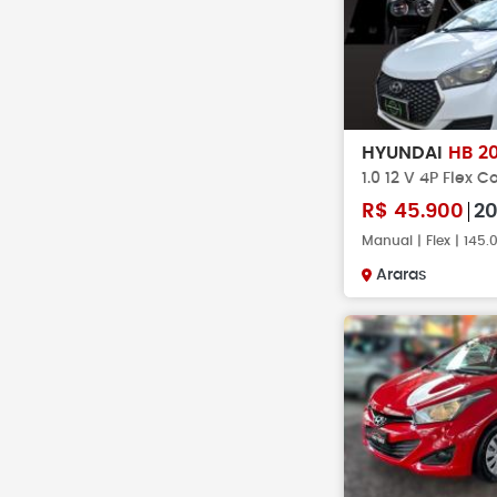
HYUNDAI
HB 2
1.0 12 V 4P Flex C
R$
45.900
20
Manual | Flex | 145
Araras