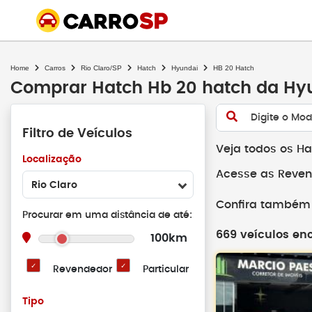
Home
Carros
Rio Claro/SP
Hatch
Hyundai
HB 20 Hatch
Comprar Hatch Hb 20 hatch da Hyu
Digite o Mod
Filtro de Veículos
Veja todos os Ha
Localização
Acesse as Reven
Rio Claro
Confira também 
Procurar em uma distância de até:
669 veículos en
100km
Revendedor
Particular
Tipo