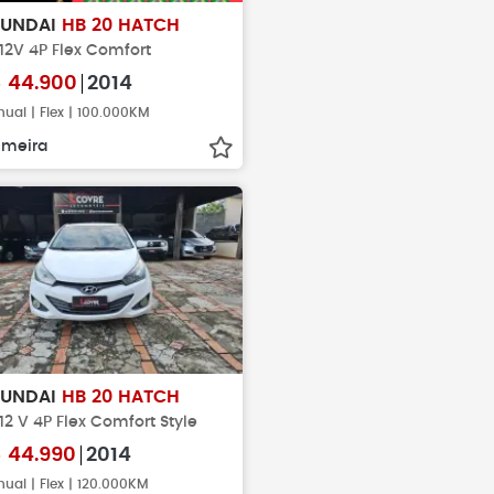
YUNDAI
HB 20 HATCH
 12V 4P Flex Comfort
$
44.900
2014
ual | Flex | 100.000KM
imeira
YUNDAI
HB 20 HATCH
 12 V 4P Flex Comfort Style
$
44.990
2014
ual | Flex | 120.000KM