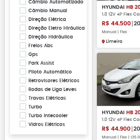
Câmbio Automatizado
HYUNDAI
HB 2
Câmbio Manual
1.0 12V 4P Flex C
Direção Elétrica
R$
44.500
2
Direção Eletro Hiráulica
Manual | Flex
Direção Hidráulica
Limeira
Freios Abs
Gps
Park Assist
Piloto Automático
Retrovisores Elétricos
Rodas de Liga Leves
Travas Elétricas
Turbo
HYUNDAI
HB 2
Turbo Intecooler
1.0 12V 4P Flex C
Vidros Elétricos
R$
44.900
20
Manual | Flex | 135