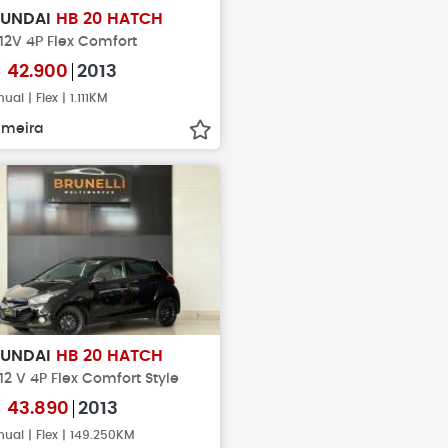
YUNDAI
HB 20 HATCH
 12V 4P Flex Comfort
$
42.900
2013
ual | Flex | 1.111KM
imeira
YUNDAI
HB 20 HATCH
 12 V 4P Flex Comfort Style
$
43.890
2013
ual | Flex | 149.250KM