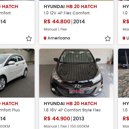
0 HATCH
HYUNDAI
HB 20 HATCH
H
omfort
1.0 12V 4P Flex Comfort
1.0
014
R$
44.800
2014
R
Manual | Flex
Man
Americana
L
0 HATCH
HYUNDAI
HB 20 HATCH
H
omfort Plus
1.6 16V 4P Comfort Style Flex
1.0
14
R$
44.900
2013
R
.000KM
Manual | Flex | 150.000KM
Man