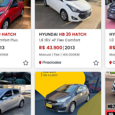
0 HATCH
HYUNDAI
HB 20 HATCH
H
omfort Plus
1.6 16V 4P Flex Comfort
1.0
13
R$
43.900
2013
R
.445KM
Manual | Flex | 189.000KM
Man
Piracicaba