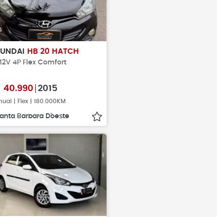
YUNDAI
HB 20 HATCH
 12V 4P Flex Comfort
$
40.990
2015
ual | Flex | 180.000KM
anta Barbara D´oeste