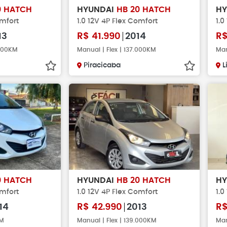
0 HATCH
HYUNDAI
HB 20 HATCH
H
omfort
1.0 12V 4P Flex Comfort
1.0
13
R$
41.990
2014
R
.000KM
Manual | Flex | 137.000KM
Man
Piracicaba
L
0 HATCH
HYUNDAI
HB 20 HATCH
H
omfort
1.0 12V 4P Flex Comfort
1.0
14
R$
42.990
2013
R
KM
Manual | Flex | 139.000KM
Man