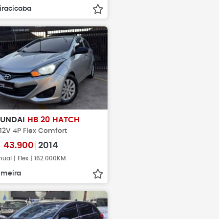
iracicaba
YUNDAI
HB 20 HATCH
 12V 4P Flex Comfort
$
43.900
2014
ual | Flex | 162.000KM
imeira