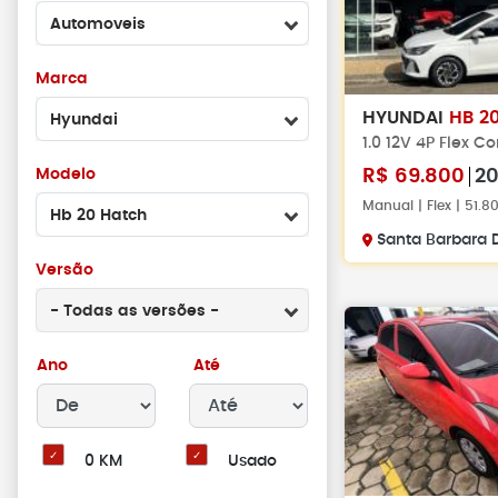
Automoveis
Marca
HYUNDAI
HB 2
Hyundai
1.0 12V 4P Flex C
Modelo
R$
69.800
2
Manual | Flex | 51.
Hb 20 Hatch
Santa Barbara D
Versão
- Todas as versões -
Ano
Até
0 KM
Usado