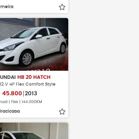
imeira
YUNDAI
HB 20 HATCH
 12 V 4P Flex Comfort Style
$
45.800
2013
ual | Flex | 144.000KM
iracicaba