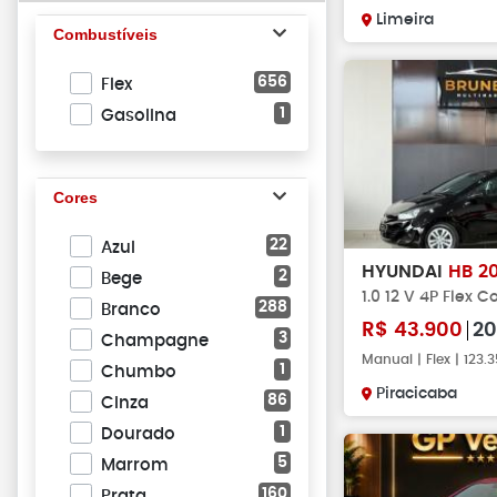
Limeira
Combustíveis
656
Flex
1
Gasolina
Cores
22
Azul
HYUNDAI
HB 2
2
Bege
1.0 12 V 4P Flex C
288
Branco
R$
43.900
20
3
Champagne
Manual | Flex | 123
1
Chumbo
Piracicaba
86
Cinza
1
Dourado
5
Marrom
160
Prata