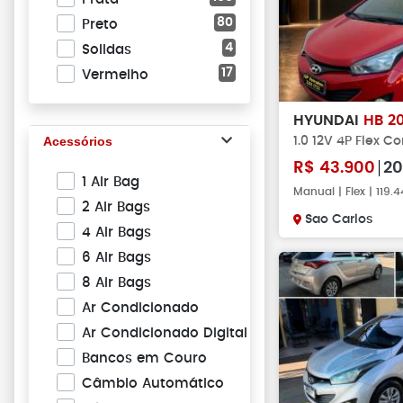
80
Preto
4
Solidas
17
Vermelho
HYUNDAI
HB 2
Acessórios
1.0 12V 4P Flex C
R$
43.900
20
1 Air Bag
Manual | Flex | 119
2 Air Bags
Sao Carlos
4 Air Bags
6 Air Bags
8 Air Bags
Ar Condicionado
Ar Condicionado Digital
Bancos em Couro
Câmbio Automático