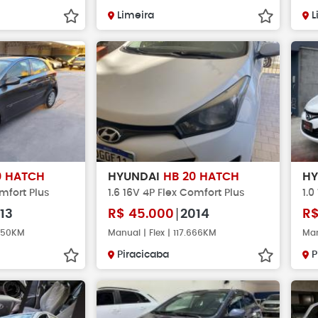
Limeira
L
0 HATCH
HYUNDAI
HB 20 HATCH
H
omfort Plus
1.6 16V 4P Flex Comfort Plus
1.0
13
R$
45.000
2014
R
.450KM
Manual | Flex | 117.666KM
Man
Piracicaba
P