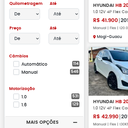
Quilometragem
Até
HYUNDAI
HB 2
1.0 12V 4P Flex C
R$
41.900
20
Preço
Até
Manual | Flex | 120
Mogi-Guacu
Câmbios
114
Automático
546
Manual
Motorização
531
1.0
HYUNDAI
HB 2
129
1.6
1.0 12V 4P Flex C
R$
42.990
20
MAIS OPÇÕES
Manual | Flex | 130