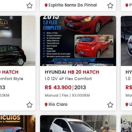
Espirito Santo Do Pinhal
P
0 HATCH
HYUNDAI
HB 20 HATCH
H
omfort Style
1.0 12V 4P Flex Comfort
1.0
13
R$
43.900
2013
R
.353KM
Manual | Flex | 93.000KM
Man
Rio Claro
L