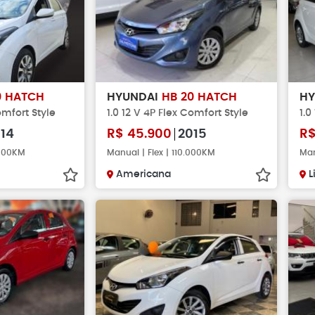
0 HATCH
HYUNDAI
HB 20 HATCH
H
omfort Style
1.0 12 V 4P Flex Comfort Style
1.0
14
R$
45.900
2015
R
.000KM
Manual | Flex | 110.000KM
Man
Americana
L