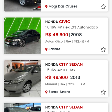
Mogi Das Cruzes
CIVIC
HONDA
1.8 16V 4P Flex LXS Automático
R$
48.900
2008
Automático | Flex | 182.413KM
Jacarei
CITY SEDAN
HONDA
1.5 16V 4P DX Flex
R$
49.900
2013
Manual | Flex | 220.000KM
Santo Andre
CITY SEDAN
HONDA