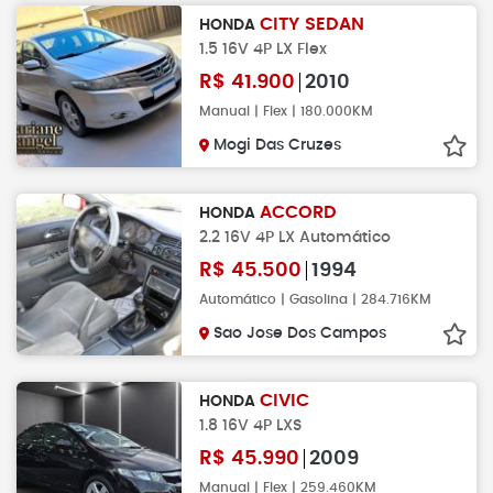
CITY SEDAN
HONDA
1.5 16V 4P LX Flex
R$
41.900
2010
Manual | Flex | 180.000KM
Mogi Das Cruzes
ACCORD
HONDA
2.2 16V 4P LX Automático
R$
45.500
1994
Automático | Gasolina | 284.716KM
Sao Jose Dos Campos
CIVIC
HONDA
1.8 16V 4P LXS
R$
45.990
2009
Manual | Flex | 259.460KM