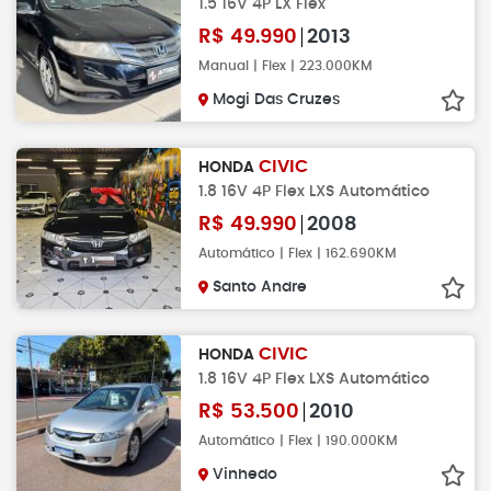
1.5 16V 4P LX Flex
R$
49.990
2013
Manual | Flex | 223.000KM
Mogi Das Cruzes
CIVIC
HONDA
1.8 16V 4P Flex LXS Automático
R$
49.990
2008
Automático | Flex | 162.690KM
Santo Andre
CIVIC
HONDA
1.8 16V 4P Flex LXS Automático
R$
53.500
2010
Automático | Flex | 190.000KM
Vinhedo