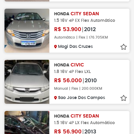
CITY SEDAN
HONDA
1.5 16V 4P EX Flex Automático
R$
53.900
2012
Automático | Flex | 176.705KM
Mogi Das Cruzes
CIVIC
HONDA
1.8 16V 4P Flex LXL
R$
56.000
2010
Manual | Flex | 200.000KM
Sao Jose Dos Campos
CITY SEDAN
HONDA
1.5 16V 4P LX Flex Automático
R$
56.900
2013