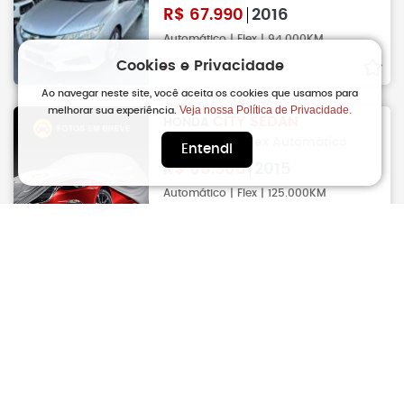
R$
67.990
2016
Automático | Flex | 94.000KM
Cookies e Privacidade
Vinhedo
Ao navegar neste site, você aceita os cookies que usamos para
Veja nossa Política de Privacidade.
melhorar sua experiência.
CITY SEDAN
HONDA
1.5 16V 4P EX Flex Automático
Entendi
R$
68.900
2015
Automático | Flex | 125.000KM
Mogi Das Cruzes
CIVIC
HONDA
1.8 16V 4P Flex LXS Automático
R$
68.900
2014
Automático | Flex | 129.000KM
Pindamonhangaba