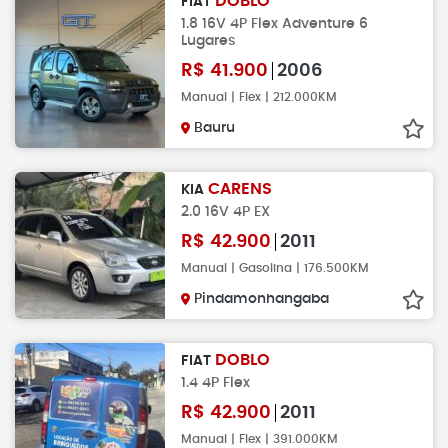
DOBLO
FIAT
1.8 16V 4P Flex Adventure 6
Lugares
R$
41.900
2006
Manual | Flex | 212.000KM
Bauru
CARENS
KIA
2.0 16V 4P EX
R$
42.900
2011
Manual | Gasolina | 176.500KM
Pindamonhangaba
DOBLO
FIAT
1.4 4P Flex
R$
42.900
2011
Manual | Flex | 391.000KM