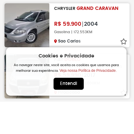
GRAND CARAVAN
CHRYSLER
R$
59.900
2004
Gasolina | 172.553KM
Sao Carlos
Cookies e Privacidade
DOBLO
FIAT
Ao navegar neste site, você aceita os cookies que usamos para
1.8 16V 4P Flex Essence 7 Lugares
Veja nossa Política de Privacidade.
melhorar sua experiência.
R$
59.990
2017
Manual | Flex | 112.000KM
Entendi
Piracicaba
DOBLO
FIAT
1.8 4P Adventure
R$
60.000
2015