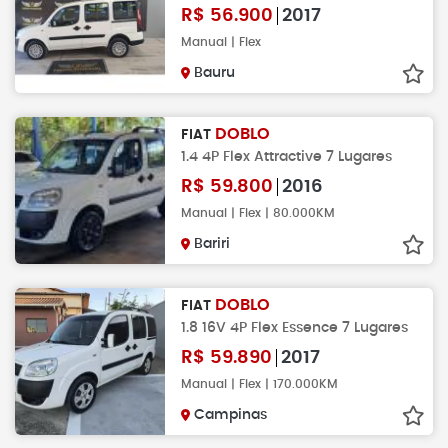
R$
56.900
2017
Manual | Flex
Bauru
DOBLO
FIAT
1.4 4P Flex Attractive 7 Lugares
R$
59.800
2016
Manual | Flex | 80.000KM
Bariri
DOBLO
FIAT
1.8 16V 4P Flex Essence 7 Lugares
R$
59.890
2017
Manual | Flex | 170.000KM
Campinas