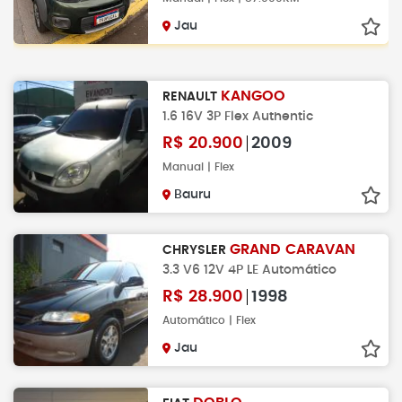
Jau
KANGOO
RENAULT
1.6 16V 3P Flex Authentic
R$
20.900
2009
Manual | Flex
Bauru
GRAND CARAVAN
CHRYSLER
3.3 V6 12V 4P LE Automático
R$
28.900
1998
Automático | Flex
Jau