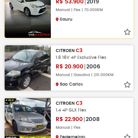
R$
53.900
2019
Manual | Flex | 70.000KM
Bauru
C3
CITROEN
1.6 16V 4P Exclusive Flex
R$
20.900
2006
Manual | Gasolina | 215.000KM
Sao Carlos
C3
CITROEN
1.4 4P GLX Flex
R$
22.900
2008
Manual | Flex
Pederneiras