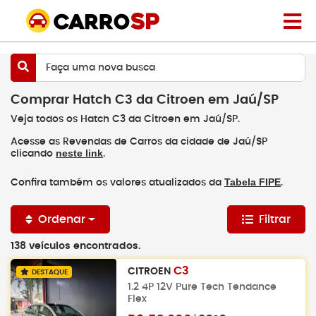
Faça uma nova busca
Comprar Hatch C3 da Citroen em Jaú/SP
Veja todos os Hatch C3 da Citroen em Jaú/SP.
Acesse as Revendas de Carros da cidade de Jaú/SP
neste link
clicando
.
Tabela FIPE
Confira também os valores atualizados da
.
Ordenar
Filtrar
138 veículos encontrados.
C3
CITROEN
DESTAQUE
1.2 4P 12V Pure Tech Tendance
Flex