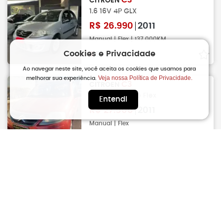
CITROEN
1.6 16V 4P GLX
R$
26.990
2011
Manual | Flex | 137.000KM
Cookies e Privacidade
Bauru
Ao navegar neste site, você aceita os cookies que usamos para
Veja nossa Política de Privacidade.
melhorar sua experiência.
C3
CITROEN
1.4 4P Exclusive Flex
Entendi
R$
27.500
2011
Manual | Flex
Jau
C3
CITROEN
1.4 4P Exclusive Flex
R$
27.800
2011
Manual | Flex