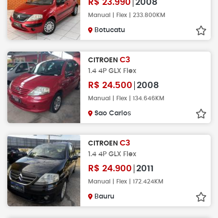
R$
23.990
2008
Manual | Flex | 233.800KM
Botucatu
C3
CITROEN
1.4 4P GLX Flex
R$
24.500
2008
Manual | Flex | 134.646KM
Sao Carlos
C3
CITROEN
1.4 4P GLX Flex
R$
24.900
2011
Manual | Flex | 172.424KM
Bauru