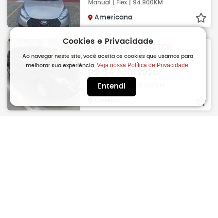
Manual | Flex | 94.900KM
Americana
Cookies e Privacidade
HB 20 HATCH
HYUNDAI
Ao navegar neste site, você aceita os cookies que usamos para
1.0 12V 4P Flex Sense
Veja nossa Política de Privacidade.
melhorar sua experiência.
R$
54.900
2020
Manual | Flex | 108.000KM
Entendi
Limeira
HB 20 HATCH
HYUNDAI
1.0 12V 4P Flex Unique
R$
54.900
2019
Manual | Flex | 101.000KM
Botucatu
HB 20 HATCH
HYUNDAI