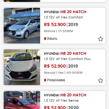
HB 20 HATCH
HYUNDAI
1.0 12V 4P Flex Comfort
R$
52.900
2019
Manual | 171.509KM
Bauru
HB 20 HATCH
HYUNDAI
1.0 12V 4P Flex Comfort Plus
R$
52.900
2019
Manual | Flex | 100.000KM
Piracicaba
HB 20 HATCH
HYUNDAI
1.0 12V 4P Flex Sense
R$
52.900
2020