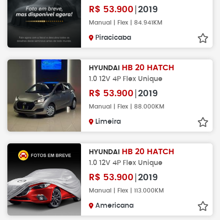
R$
53.900
2019
Manual | Flex | 84.941KM
Piracicaba
HB 20 HATCH
HYUNDAI
1.0 12V 4P Flex Unique
R$
53.900
2019
Manual | Flex | 88.000KM
Limeira
HB 20 HATCH
HYUNDAI
1.0 12V 4P Flex Unique
R$
53.900
2019
Manual | Flex | 113.000KM
Americana