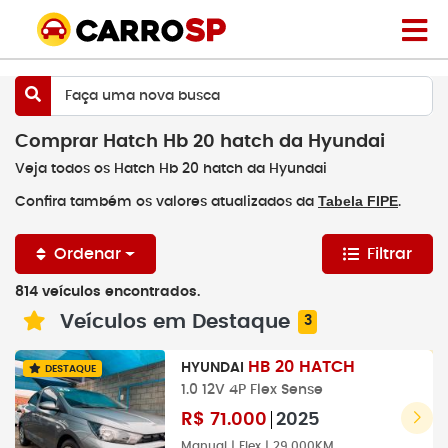
Faça uma nova busca
Comprar Hatch Hb 20 hatch da Hyundai
Veja todos os Hatch Hb 20 hatch da Hyundai
Tabela FIPE
Confira também os valores atualizados da
.
Ordenar
Filtrar
814 veículos encontrados.
Veículos em Destaque
3
HB 20 HATCH
HYUNDAI
DESTAQUE
1.0 12V 4P Flex Sense
R$
71.000
2025
Manual | Flex | 29.000KM