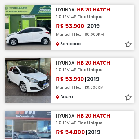
HB 20 HATCH
HYUNDAI
1.0 12V 4P Flex Unique
R$
53.900
2019
Manual | Flex | 90.000KM
Sorocaba
HB 20 HATCH
HYUNDAI
1.0 12V 4P Flex Unique
R$
53.990
2019
Manual | Flex | 131.600KM
Bauru
HB 20 HATCH
HYUNDAI
1.0 12V 4P Flex Unique
R$
54.800
2019