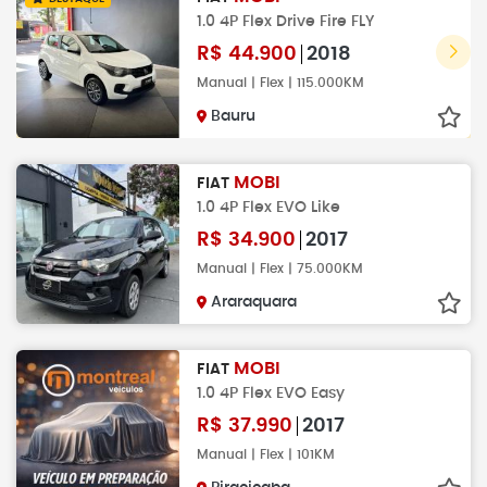
1.0 4P Flex Drive Fire FLY
R$
44.900
2018
Manual | Flex | 115.000KM
Bauru
MOBI
FIAT
1.0 4P Flex EVO Like
R$
34.900
2017
Manual | Flex | 75.000KM
Araraquara
MOBI
FIAT
1.0 4P Flex EVO Easy
R$
37.990
2017
Manual | Flex | 101KM