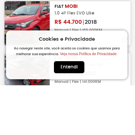
MOBI
FIAT
1.0 4P Flex EVO Like
R$
44.700
2018
Manual | Flex | 155.000KM
Cookies e Privacidade
Bauru
Ao navegar neste site, você aceita os cookies que usamos para
Veja nossa Política de Privacidade.
melhorar sua experiência.
MOBI
FIAT
1.0 4P Flex EVO Easy ON
Entendi
R$
44.790
2017
Manual | Flex | 141.000KM
Bauru
MOBI
FIAT
1.0 4P Flex Drive Fire FLY
R$
44.900
2018
Manual | Flex | 115.000KM