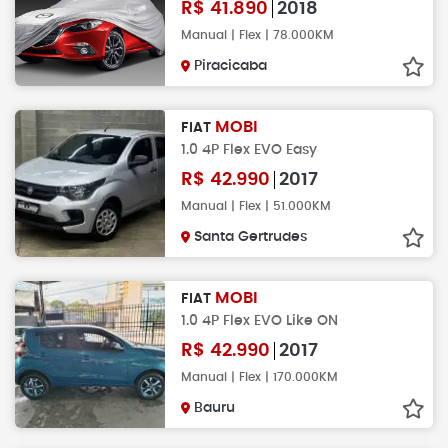
R$
41.890
2018
Manual | Flex | 78.000KM
Piracicaba
MOBI
FIAT
1.0 4P Flex EVO Easy
R$
42.990
2017
Manual | Flex | 51.000KM
Santa Gertrudes
MOBI
FIAT
1.0 4P Flex EVO Like ON
R$
42.990
2017
Manual | Flex | 170.000KM
Bauru