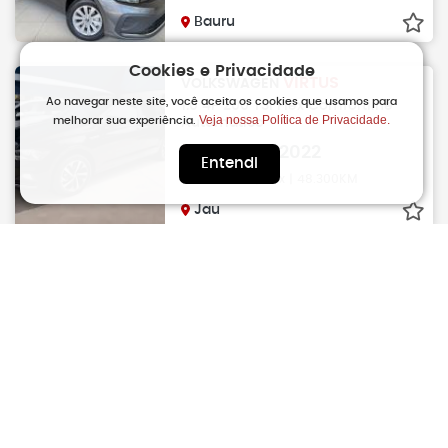
Bauru
Cookies e Privacidade
VIRTUS
VOLKSWAGEN
Ao navegar neste site, você aceita os cookies que usamos para
1.0 4P 200 TSI Flex Comfortline
Veja nossa Política de Privacidade.
melhorar sua experiência.
Automático
R$
92.900
2022
Entendi
Automático | Flex | 48.300KM
Jau
VIRTUS
VOLKSWAGEN
1.0 4P 200 TSI Flex Comfortline
Automático
R$
93.800
2022
Automático | Flex | 103.281KM
Bauru